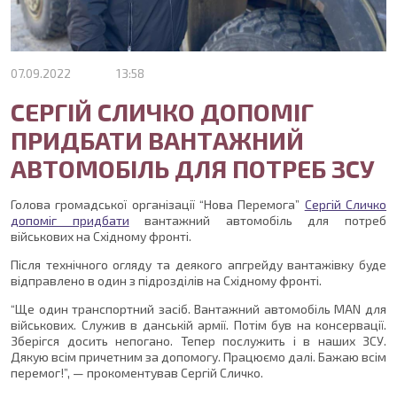
07.09.2022
13:58
СЕРГІЙ СЛИЧКО ДОПОМІГ
ПРИДБАТИ ВАНТАЖНИЙ
АВТОМОБІЛЬ ДЛЯ ПОТРЕБ ЗСУ
Голова громадської організації “Нова Перемога”
Сергій Сличко
допоміг придбати
вантажний автомобіль для потреб
військових на Східному фронті.
Після технічного огляду та деякого апгрейду вантажівку буде
відправлено в один з підрозділів на Східному фронті.
“Ще один транспортний засіб. Вантажний автомобіль МАN для
військових. Служив в данській армії. Потім був на консервації.
Зберігся досить непогано. Тепер послужить і в наших ЗСУ.
Дякую всім причетним за допомогу. Працюємо далі. Бажаю всім
перемог!”, — прокоментував Сергій Сличко.