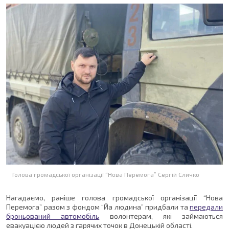
Голова громадської організації “Нова Перемога” Сергій Сличко
Нагадаємо, раніше голова громадської організації “Нова
Перемога” разом з фондом “Йа людина” придбали та
передали
броньований автомобіль
волонтерам, які займаються
евакуацією людей з гарячих точок в Донецькій області.